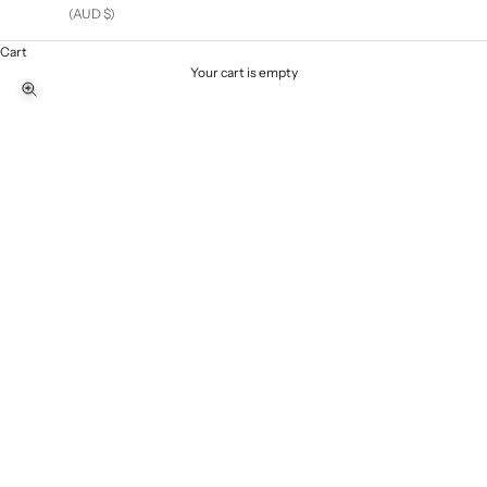
(AUD $)
Zimbabwe
(AUD $)
Cart
Your cart is empty
Zoom picture